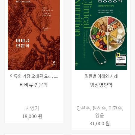
인류의 가장 오래된 요리, 그
질환별 이해와 사례
바비큐 인문학
임상영양학
차영기
양은주, 원혜숙, 이현숙,
양윤
18,000 원
31,000 원