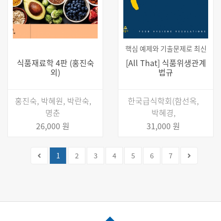
핵심 예제와 기출문제로 최신
식품재료학 4판 (홍진숙
[All That] 식품위생관계
외)
법규
홍진숙, 박혜원, 박란숙,
한국급식학회(함선옥,
명춘
박혜경,
26,000 원
31,000 원
(current)
1
2
3
4
5
6
7