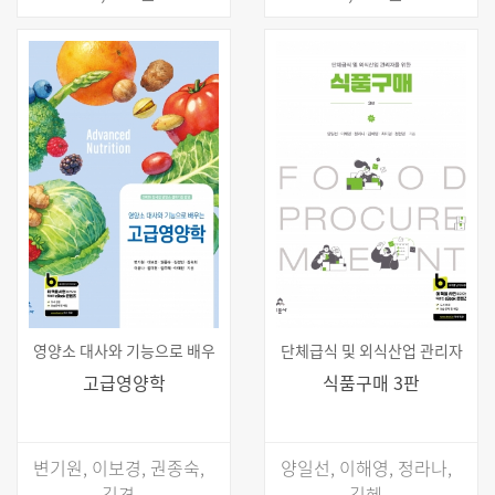
영양소 대사와 기능으로 배우
단체급식 및 외식산업 관리자
고급영양학
식품구매 3판
변기원, 이보경, 권종숙,
양일선, 이해영, 정라나,
김경
김혜