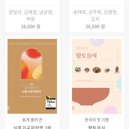
양일선, 김혜영, 남궁영,
송태희, 강주희, 김명현,
박문
김지
26,000 원
26,500 원
쉽게 풀어 쓴
한국의 맛 기행
식품가공저장학 2판
향토음식