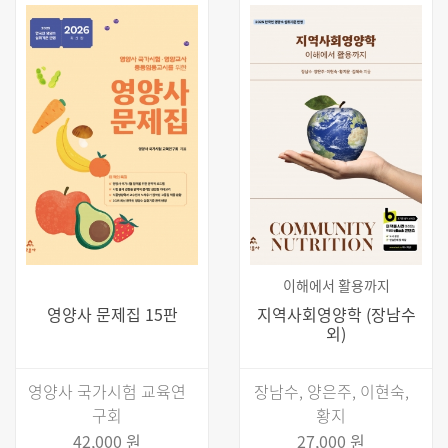
이해에서 활용까지
영양사 문제집 15판
지역사회영양학 (장남수
외)
영양사 국가시험 교육연
장남수, 양은주, 이현숙,
구회
황지
42,000 원
27,000 원