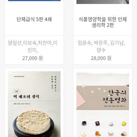
단체급식 5판 4쇄
식품영양학을 위한 인체
생리학 2판
양일선,이보숙,차진아,이
임윤숙, 박은주, 김기남,
진미,
양수
27,000 원
28,000 원