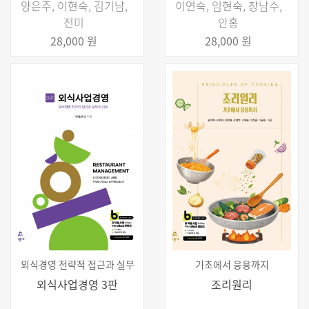
양은주, 이현숙, 김기남,
이연숙, 임현숙, 장남수,
전미
안홍
28,000 원
28,000 원
외식경영 전략적 접근과 실무
기초에서 응용까지
외식사업경영 3판
조리원리