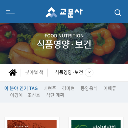
FOOD NUTRITION
식품영양·보건
분야별 책
식품영양·보건
이 분야 인기 TAG
배현주
김미현
동양음식
어패류
이경애
조신호
식단 계획