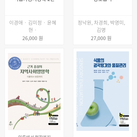
이경애 · 김미정 · 윤혜
정낙원, 차경희, 박영미,
현 ·
김명
26,000 원
27,000 원
이론에서 현장까지