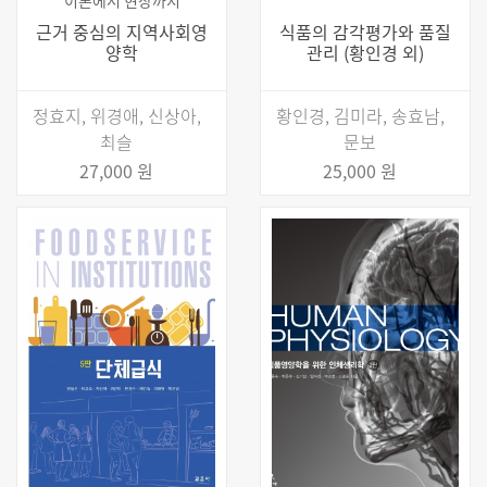
근거 중심의 지역사회영
식품의 감각평가와 품질
양학
관리 (황인경 외)
정효지, 위경애, 신상아,
황인경, 김미라, 송효남,
최슬
문보
27,000 원
25,000 원