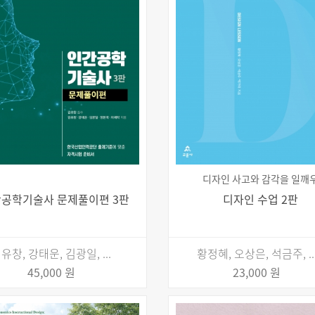
디자인 사고와 감각을 일깨
공학기술사 문제풀이편 3판
디자인 수업 2판
유창, 강태운, 김광일, ...
황정혜, 오상은, 석금주, ..
45,000 원
23,000 원