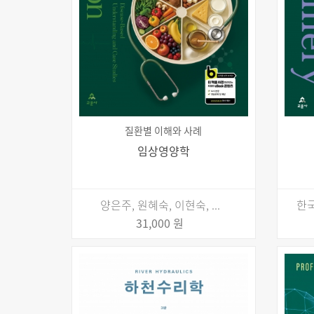
질환별 이해와 사례
임상영양학
양은주, 원혜숙, 이현숙, ...
한국
31,000 원