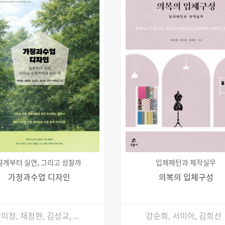
설계부터 실연, 그리고 성찰까
입체패턴과 제작실무
가정과수업 디자인
의복의 입체구성
미정, 채정현, 김성교, ...
강순희, 서미아, 김희선