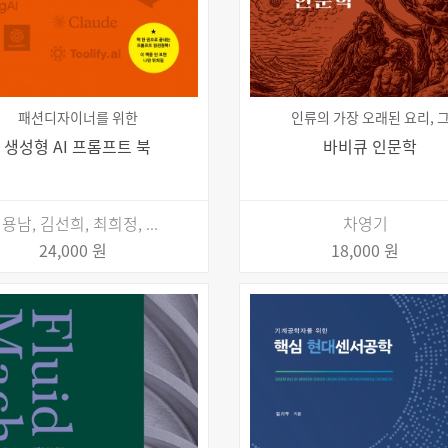
패션디자이너를 위한
인류의 가장 오래된 요리, 
생성형 AI 프롬프트 북
바비큐 인문학
용남, 김선희, 최희정, ...
차영기
24,000 원
18,000 원