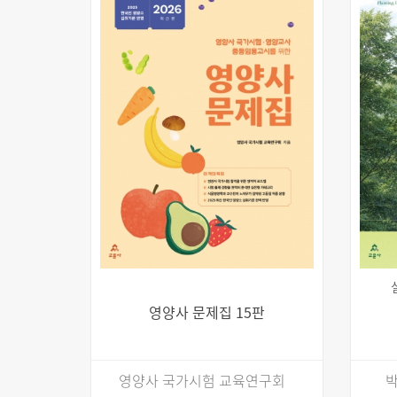
영양사 문제집 15판
영양사 국가시험 교육연구회
박