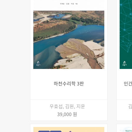
하천수리학 3판
인간
우효섭, 김원, 지운
김
39,000 원