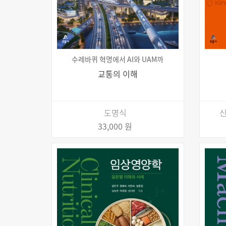
수레바퀴 혁명에서 AI와 UAM까
교통의 이해
도명식
신
33,000 원