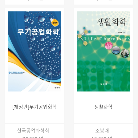
[개정판]무기공업화학
생활화학
한국공업화학회
조봉래