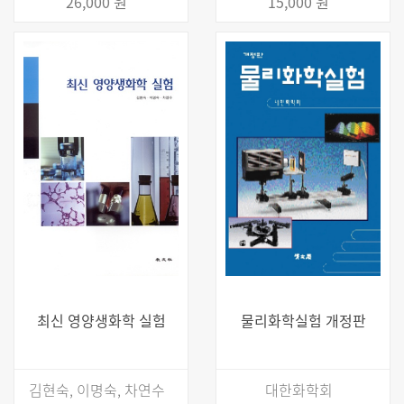
26,000 원
15,000 원
최신 영양생화학 실험
물리화학실험 개정판
김현숙, 이명숙, 차연수
대한화학회