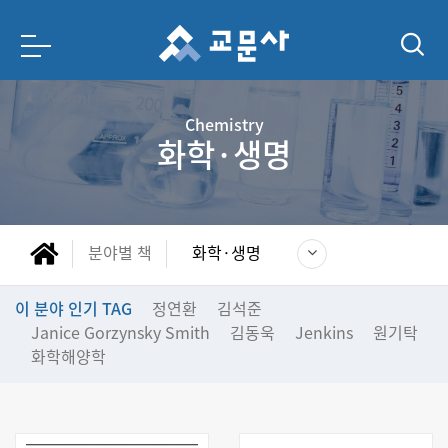
Chemistry
화학·생명
분야별 책
화학·생명
이 분야 인기 TAG
정연환
김석준
Janice Gorzynsky Smith
김동욱
Jenkins
원기탁
화학해양학