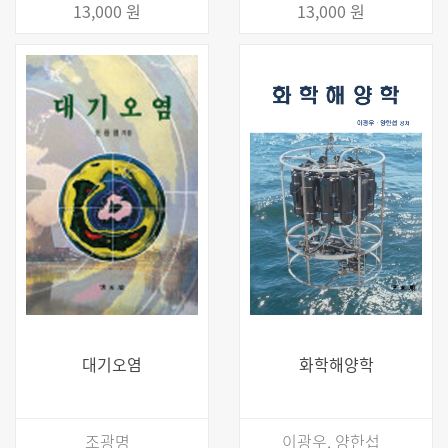
13,000 원
13,000 원
대기오염
화학해양학
조광명
이광우, 양한섭