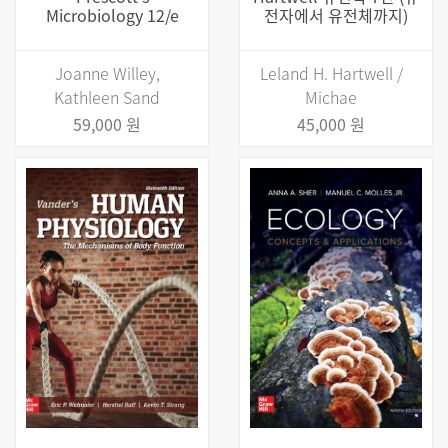
Microbiology 12/e
전자에서 유전체까지)
Joanne Willey,
Leland H. Hartwell /
Kathleen Sand
Michae
59,000 원
45,000 원