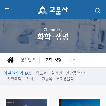
Chemistry
화학·생명
분야별 책
화학·생명
이 분야 인기 TAG
양도현
알케인
인간공학기사
자연과학
김석준
김동욱
분자생물학