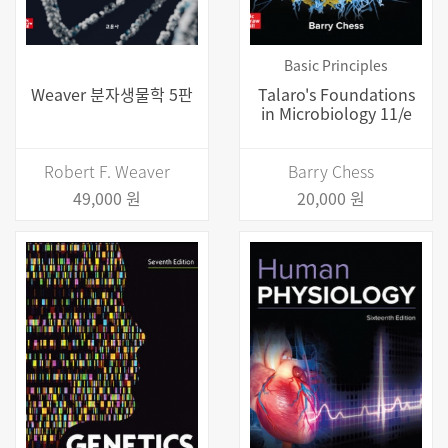
Basic Principles
Weaver 분자생물학 5판
Talaro's Foundations
in Microbiology 11/e
Robert F. Weaver
Barry Chess
49,000 원
20,000 원