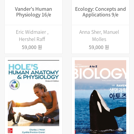
Vander's Human
Ecology: Concepts and
Physiology 16/e
Applications 9/e
Eric Widmaier ,
Anna Sher, Manuel
Hershel Raff
Molles
59,000 원
59,000 원