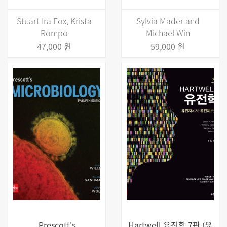
Stuart Ira Fox, Krista
Sylvia Mader and
Rompo
Michael Win
47,000 원
59,000 원
Prescott's
Hartwell 유전학 7판 (유