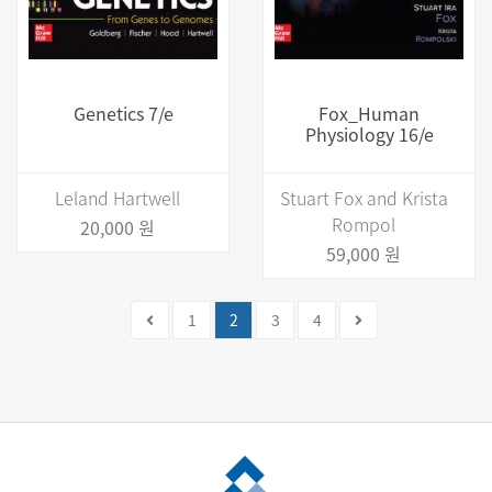
Genetics 7/e
Fox_Human
Physiology 16/e
Leland Hartwell
Stuart Fox and Krista
Rompol
20,000 원
59,000 원
(current)
1
2
3
4