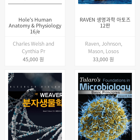
Hole's Human
RAVEN 생명과학 아토즈
Anatomy & Physiology
12판
16/e
Charles Welsh and
Raven, Johnson,
Cynthia Pr
Mason, Losos
45,000 원
33,000 원