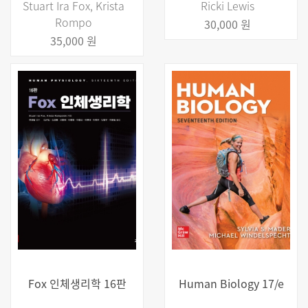
Stuart Ira Fox, Krista
Ricki Lewis
Rompo
30,000 원
35,000 원
Fox 인체생리학 16판
Human Biology 17/e