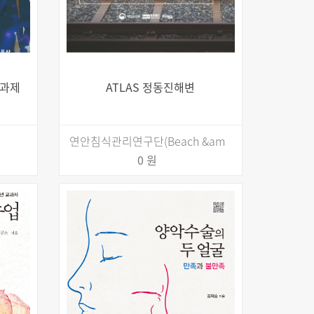
 과제
ATLAS 정동진해변
연안침식관리연구단(Beach &am
0 원