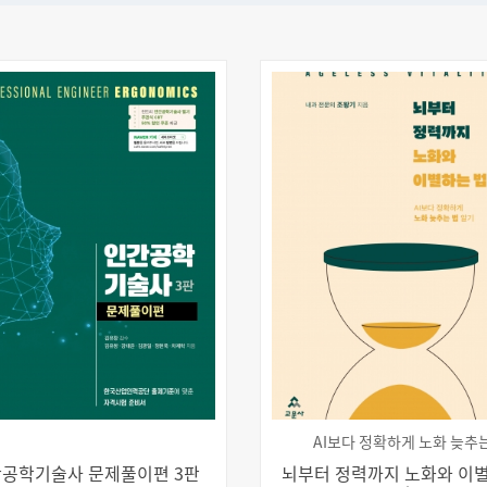
AI보다 정확하게 노화 늦추
공학기술사 문제풀이편 3판
뇌부터 정력까지 노화와 이