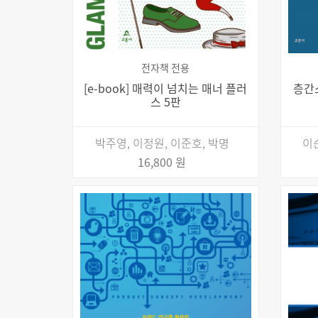
전자책 전용
[e-book] 매력이 넘치는 매너 플러
층간
스 5판
박주영, 이정원, 이준호, 박명
이
16,800 원