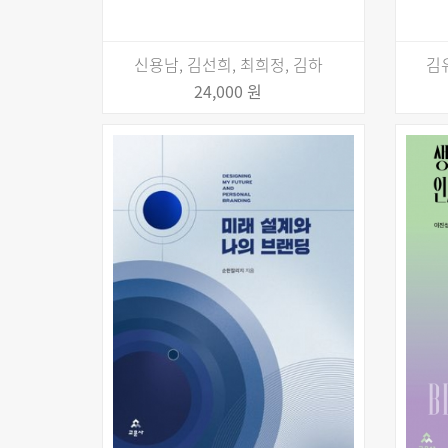
신용남, 김선희, 최희정, 김하
김
24,000 원