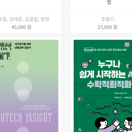
법
유창, 강태운, 김광일, 정현
조왕기
45,000 원
23,000 원