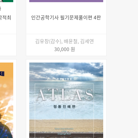
과
수학적최
인간공학기사 필기문제풀이편 4판
김유창(감수), 배윤철, 김세연
30,000 원