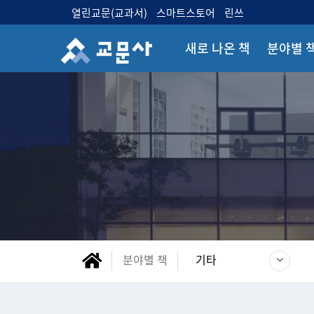
열린교문(교과서)
스마트스토어
린쓰
새로 나온 책
분야별 
분야별 책
기타