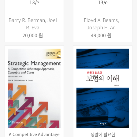
13/e
13/e
Barry R. Berman, Joel
Floyd A. Beams,
R. Eva
Joseph H. An
20,000 원
49,000 원
A Competitive Advantage
생활에 필요한