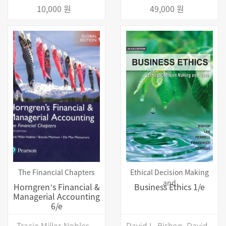
10,000 원
49,000 원
The Financial Chapters
Ethical Decision Making
and
Horngrenʼs Financial &
Business Ethics 1/e
Managerial Accounting
6/e
Tracie Miller-Nobles,
David L. Bishop, David