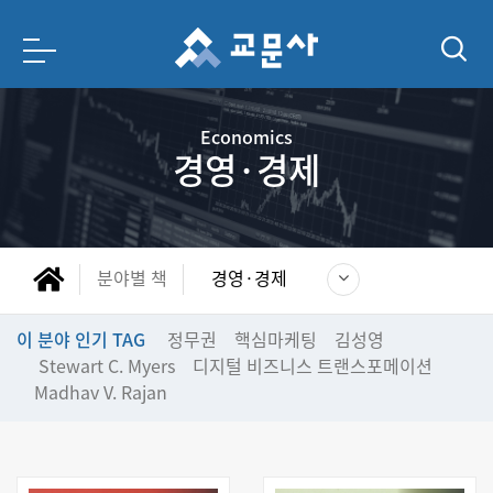
Economics
경영·경제
분야별 책
경영·경제
이 분야 인기 TAG
정무권
핵심마케팅
김성영
Stewart C. Myers
디지털 비즈니스 트랜스포메이션
Madhav V. Rajan