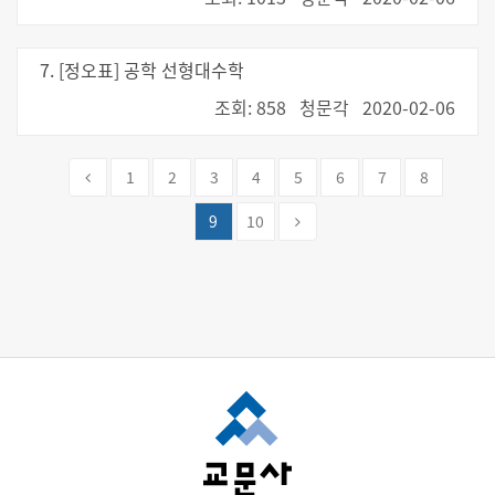
7. [정오표] 공학 선형대수학
조회: 858
청문각
2020-02-06
1
2
3
4
5
6
7
8
9
10