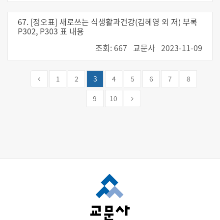
67. [정오표] 새로쓰는 식생활과건강(김혜영 외 저) 부록
P302, P303 표 내용
조회: 667
교문사
2023-11-09
1
2
3
4
5
6
7
8
9
10