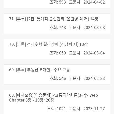
조회: 593
교문사
2024-04-02
71. [부록] [2판] 통계적 품질관리 (윤원영 외 저) 14장
조회: 748
교문사
2024-03-08
70. [부록] 경제수학 길라잡이 (신성휘 저) 13장
조회: 650
교문사
2024-03-04
69. [부록] 부동산IB해설 - 주요 모음
조회: 546
교문사
2024-02-23
68. [예제모음][연습문제] <교통공학원론(3판)> Web
Chapter 3종 - 19장~20장
조회: 1021
교문사
2023-11-27