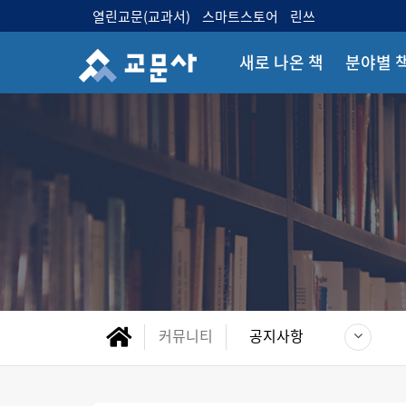
열린교문(교과서)
스마트스토어
린쓰
새로 나온 책
분야별 
커뮤니티
공지사항