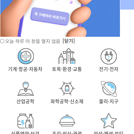
경영·경제
화학·생명
수학
기계·항공·자동차
토목·환경·교통
전기·전자
산업공학
화학공학·신소재
물리·지구
식품영양·보건
조리·외식·관광
의상·패션·뷰티