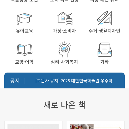
유아교육
가정·소비자
주거·생활디자인
교양·어학
심리·사회복지
기타
공지 |
[교문사 공지] 2025 대한민국학술원 우수학
술도서 선정도서
[교문사 공지] 2025년 이흥수 저술상 수상 -
새로 나온 책
[5판] 텍스타일
[교문사 공지] 책 기반 생성형 AI 챗봇 - AI
PoC 서비스 개발
[교문사 공지] 2026 대한민국학술원 우수학