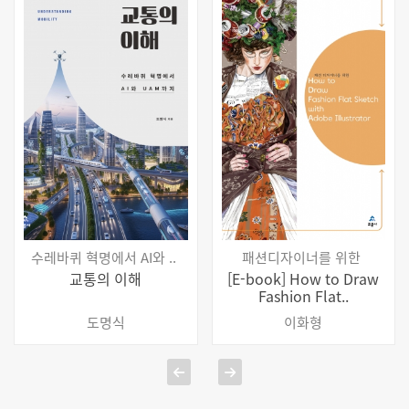
술도서 선정도서
[교문사 공지] 2025년 세종도서 학술부분 3종
선정
더보기
수레바퀴 혁명에서 AI와 ..
패션디자이너를 위한
교통의 이해
[E-book] How to Draw
Fashion Flat..
도명식
이화형