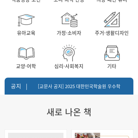
유아교육
가정·소비자
주거·생활디자인
교양·어학
심리·사회복지
기타
공지 |
[교문사 공지] 2025 대한민국학술원 우수학
술도서 선정도서
[교문사 공지] 2025년 이흥수 저술상 수상 -
새로 나온 책
[5판] 텍스타일
[교문사 공지] 책 기반 생성형 AI 챗봇 - AI
PoC 서비스 개발
[교문사 공지] 2026 대한민국학술원 우수학