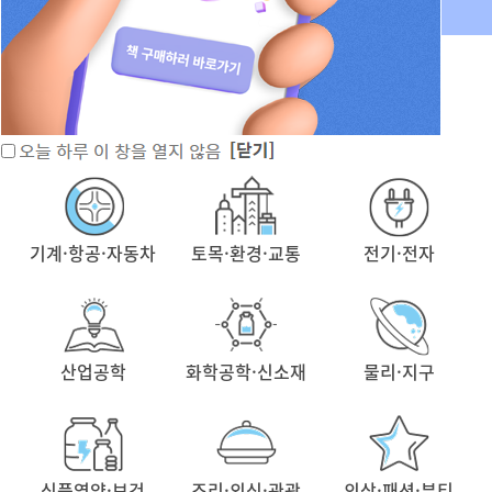
경영·경제
화학·생명
수학
기계·항공·자동차
토목·환경·교통
전기·전자
산업공학
화학공학·신소재
물리·지구
식품영양·보건
조리·외식·관광
의상·패션·뷰티