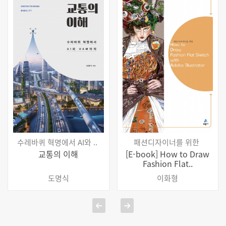
술도서 선정도서
[교문사 공지] 2025년 세종도서 학술부분 3종
선정
더보기
수레바퀴 혁명에서 AI와 ..
패션디자이너를 위한
교통의 이해
[E-book] How to Draw
Fashion Flat..
도명식
이화형